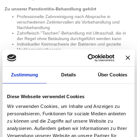
Zu unserer Parodontitis-Behandlung gehört
Professionelle Zahnreinigung nach Absprache in
verschiedenen Zeitintervallen als Vorbehandlung und
Nachbehandlung
Zahnfleisch-"Taschen"-Behandlung mit Ultraschall, die in
der Regel ohne Betäubung durchgeführt werden kann
Individueller Keimnachweis der Bakterien und gezielte
Medikamententherapie
Regelmäßige Kontrollen (Erinnerung im Recallverfahren)
Nach neuesten Studien belegen Forscher den Zusammenhang
zwischen Parodontitis und Herzinfarkt.
Zustimmung
Details
Über Cookies
Dr. Arne Schaefer von Institut für Molekularbiologie der Universität
Kiel: "Wir haben die aggressive Form der Parodontitis untersucht,
eine in sehr jungem alter einsetzende, sehr heftig verlaufende,
entzündliche Krankheitsform der Parodontose. Die mit diesem
Diese Webseite verwendet Cookies
Krankheitsbild assoziierte genetische Variante ist identisch mit der
Wir verwenden Cookies, um Inhalte und Anzeigen zu
von Patienten, die unter einer Erkrankung der Herzkranzgefäße
leiden und bereits einen Herzinfarkt erlebt hatten."
zm
99, Nr.
personalisieren, Funktionen für soziale Medien anbieten
16a, 16.08.2009
zu können und die Zugriffe auf unsere Website zu
analysieren. Außerdem geben wir Informationen zu Ihrer
Verwendung unserer Website an unsere Partner für