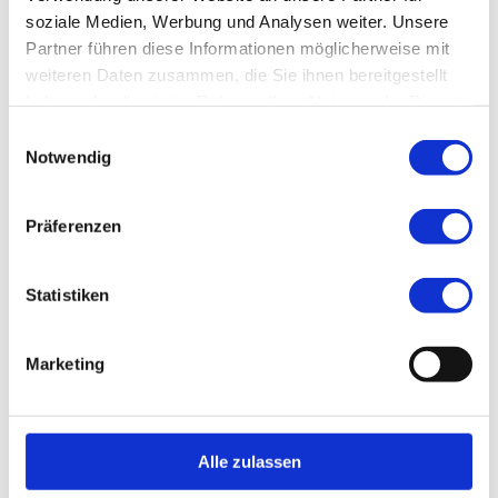
Sie möchten einen Termin
soziale Medien, Werbung und Analysen weiter. Unsere
Partner führen diese Informationen möglicherweise mit
vereinbaren?
weiteren Daten zusammen, die Sie ihnen bereitgestellt
haben oder die sie im Rahmen Ihrer Nutzung der Dienste
gesammelt haben.
Einwilligungsauswahl
Notwendig
Präferenzen
Telefon
02642 - 42822
Statistiken
Fax
02642 - 906376
Marketing
E-Mail
info@drannettewulf-sinzig.de
Anschrift
Alle zulassen
Zahnärztin
Dr. Annette Wulf